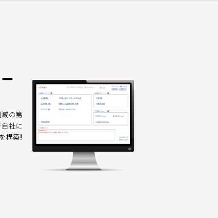
ロー
削減の第
で自社に
構築!!